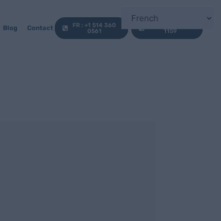
FR : +1 514 360
EN : +1 647 812
Blog
Contact
0561
1159