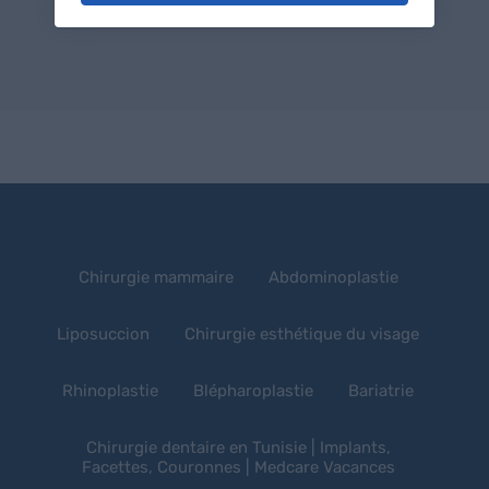
Chirurgie mammaire
Abdominoplastie
Liposuccion
Chirurgie esthétique du visage
Rhinoplastie
Blépharoplastie
Bariatrie
Chirurgie dentaire en Tunisie | Implants,
Facettes, Couronnes | Medcare Vacances