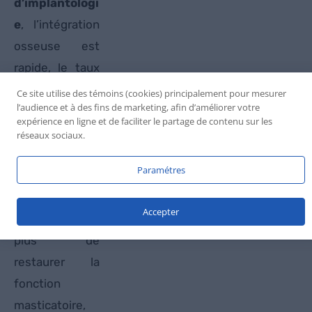
d’implantologi
e
, l’intégration
osseuse est
rapide, le taux
de succès est
Ce site utilise des témoins (cookies) principalement pour mesurer
l’audience et à des fins de marketing, afin d’améliorer votre
très élevé, et la
expérience en ligne et de faciliter le partage de contenu sur les
longévité des
réseaux sociaux.
implants peut
Paramétres
dépasser
plusieurs
Accepter
décennies. En
plus de
restaurer la
fonction
masticatoire,