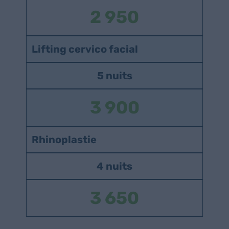
2 950
Lifting cervico facial
5 nuits
3 900
Rhinoplastie
4 nuits
3 650