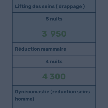
Lifting des seins ( drappage )
5 nuits
3 950
Réduction mammaire
4 nuits
4 300
Gynécomastie (réduction seins
homme)