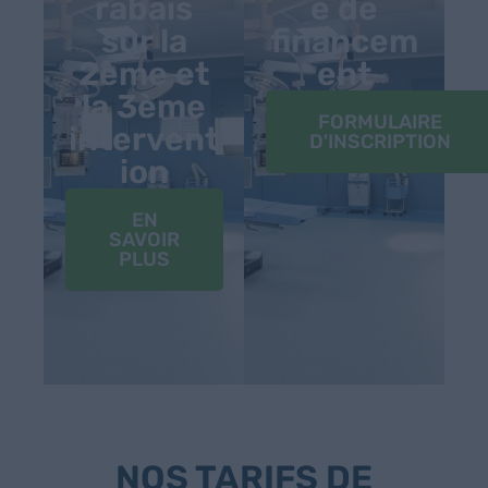
rabais
é de
sur la
financem
2ème et
ent
la 3ème
FORMULAIRE
intervent
D'INSCRIPTION
ion
EN
SAVOIR
PLUS
NOS TARIFS DE