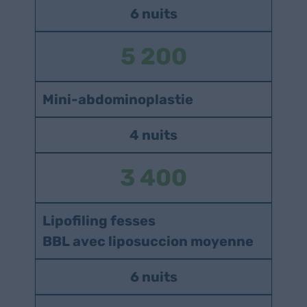
6 nuits
5 200
Mini-abdominoplastie
4 nuits
3 400
Lipofiling fesses
BBL avec liposuccion moyenne
6 nuits