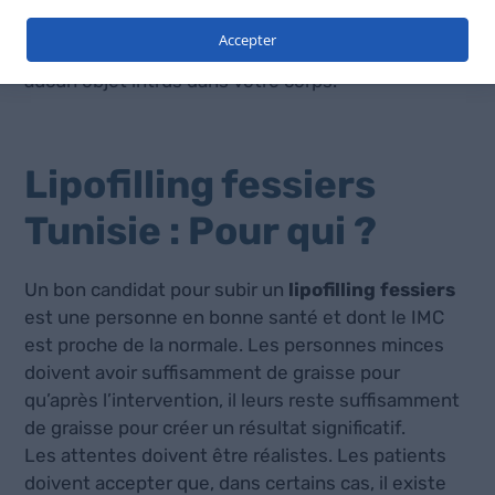
partie grasse de votre corps. Les cicatrices sont
Accepter
presque invisibles et, finalement, vous n’avez
aucun objet intrus dans votre corps.
Lipofilling fessiers
Tunisie : Pour qui ?
Un bon candidat pour subir un
lipofilling fessiers
est une personne en bonne santé et dont le IMC
est proche de la normale. Les personnes minces
doivent avoir suffisamment de graisse pour
qu’après l’intervention, il leurs reste suffisamment
de graisse pour créer un résultat significatif.
Les attentes doivent être réalistes. Les patients
doivent accepter que, dans certains cas, il existe