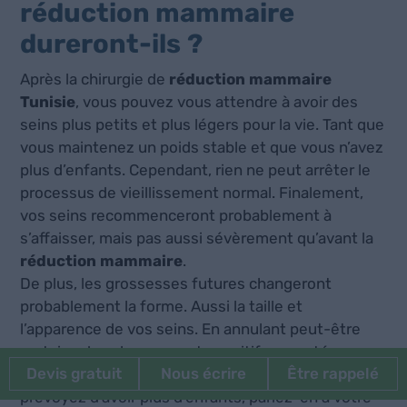
réduction mammaire
dureront-ils
?
Après la chirurgie de
réduction mammaire
Tunisie
, vous pouvez vous attendre à avoir des
seins plus petits et plus légers pour la vie. Tant que
vous maintenez un poids stable et que vous n’avez
plus d’enfants. Cependant, rien ne peut arrêter le
processus de vieillissement normal. Finalement,
vos seins recommenceront probablement à
s’affaisser, mais pas aussi sévèrement qu’avant la
réduction mammaire
.
De plus, les grossesses futures changeront
probablement la forme. Aussi la taille et
l’apparence de vos seins. En annulant peut-être
certains des changements positifs apportés
Devis gratuit
Nous écrire
Être rappelé
pendant la
réduction mammaire Tunisie
. Si vous
prévoyez d’avoir plus d’enfants, parlez-en à votre