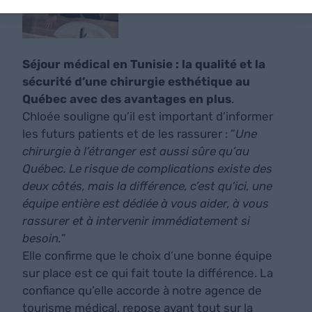
Séjour médical en Tunisie : la qualité et la
sécurité d’une chirurgie esthétique au
Québec avec des avantages en plus
.
Chloée souligne qu’il est important d’informer
les futurs patients et de les rassurer : “
Une
chirurgie à l’étranger est aussi sûre qu’au
Québec. Le risque de complications existe des
deux côtés, mais la différence, c’est qu’ici, une
équipe entière est dédiée à vous aider, à vous
rassurer et à intervenir immédiatement si
besoin.
”
Elle confirme que le choix d’une bonne équipe
sur place est ce qui fait toute la différence. La
confiance qu’elle accorde à notre agence de
tourisme médical, repose avant tout sur la