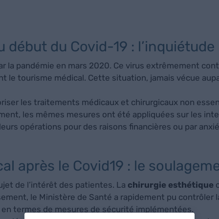
u début du Covid-19 : l’inquiétude 
par la pandémie en mars 2020. Ce virus extrêmement con
 le tourisme médical. Cette situation, jamais vécue aupa
ioriser les traitements médicaux et chirurgicaux non esse
mment, les mêmes mesures ont été appliquées sur les inter
eurs opérations pour des raisons financières ou par anxiét
al après le Covid19 : le soulagem
jet de l’intérêt des patientes. La
chirurgie esthétique
ment, le Ministère de Santé a rapidement pu contrôler la
x en termes de mesures de sécurité implémentées.