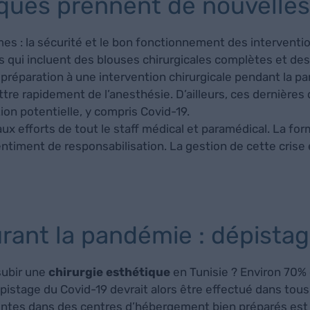
iques prennent de nouvelle
es : la sécurité et le bon fonctionnement des intervention
es qui incluent des blouses chirurgicales complètes et des 
la préparation à une intervention chirurgicale pendant l
ettre rapidement de l’anesthésie. D’ailleurs, ces dernière
ion potentielle, y compris Covid-19.
aux efforts de tout le staff médical et paramédical. La fo
entiment de responsabilisation. La gestion de cette crise
urant la pandémie : dépista
subir une
chirurgie esthétique
en Tunisie ? Environ 70%
tage du Covid-19 devrait alors être effectué dans tous le
entes dans des centres d’hébergement bien préparés est 