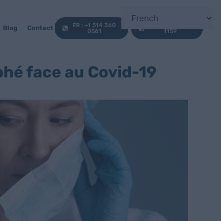
FR : +1 514 360
EN : +1 647 812
Blog
Contact
0561
1159
phé face au Covid-19