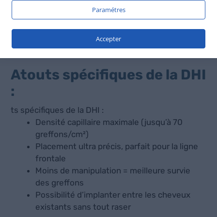
des greffons à l’extérieur du corps, ce qui améliore
Paramétres
leur taux de survie. Elle permet également un
contrôle extrêmement précis de la profondeur, de
Accepter
l’angle et de la direction de repousse.
Atouts spécifiques de la DHI
:
ts spécifiques de la DHI :
Densité capillaire maximale (jusqu’à 70
greffons/cm²)
Placement ultra précis, parfait pour la ligne
frontale
Moins de manipulation = meilleure survie
des greffons
Possibilité d’implanter entre les cheveux
existants sans tout raser