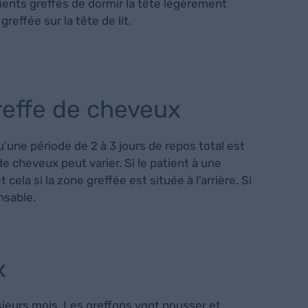
ients greffés de dormir la tête légèrement
reffée sur la tête de lit.
reffe de cheveux
u’une période de 2 à 3 jours de repos total est
e cheveux peut varier. Si le patient à une
ela si la zone greffée est située à l’arrière. Si
nsable.
ux
plusieurs mois. Les greffons vont pousser et