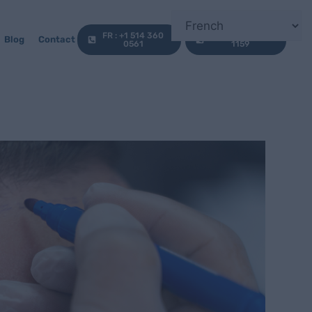
FR : +1 514 360
EN : +1 647 812
Blog
Contact
0561
1159