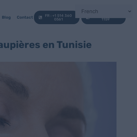
FR : +1 514 360
EN : +1 647 812
Blog
Contact
0561
1159
aupières en Tunisie