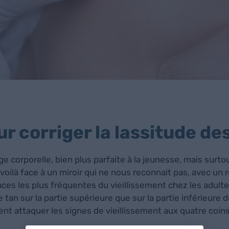
r corriger la lassitude de
corporelle, bien plus parfaite à la jeunesse, mais surtou
voilà face à un miroir qui ne nous reconnait pas, avec un
races les plus fréquentes du vieillissement chez les adultes
 tan sur la partie supérieure que sur la partie inférieure 
ent attaquer les signes de vieillissement aux quatre coin