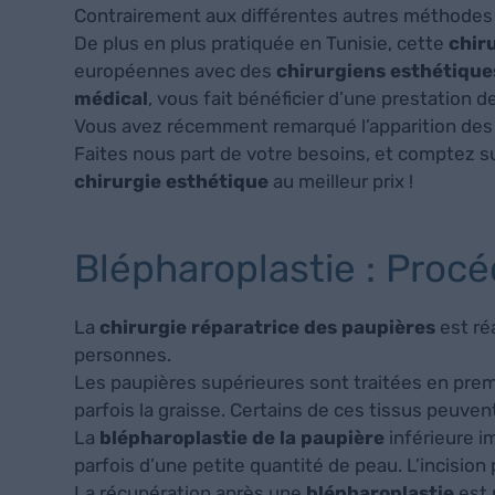
Contrairement aux différentes autres méthodes
De plus en plus pratiquée en Tunisie, cette
chir
européennes avec des
chirurgiens esthétiqu
médical
, vous fait bénéficier d’une prestation d
Vous avez récemment remarqué l’apparition de
Faites nous part de votre besoins, et comptez su
chirurgie esthétique
au meilleur prix !
Blépharoplastie : Proc
La
chirurgie réparatrice des paupières
est ré
personnes.
Les paupières supérieures sont traitées en premie
parfois la graisse. Certains de ces tissus peuven
La
blépharoplastie de la paupière
inférieure i
parfois d’une petite quantité de peau. L’incision pe
La récupération après une
blépharoplastie
est 