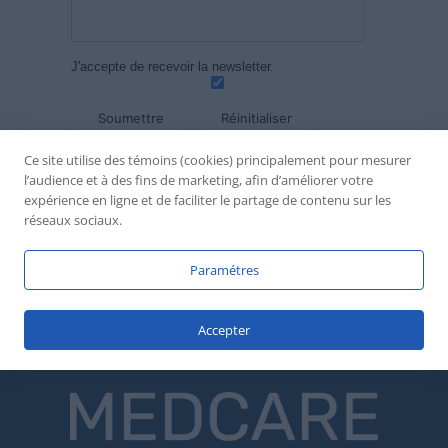
J'accepte de recevoir la newsletter.
Ce site utilise des témoins (cookies) principalement pour mesurer
l’audience et à des fins de marketing, afin d’améliorer votre
En cliquant sur Soumettre, vous acceptez de
expérience en ligne et de faciliter le partage de contenu sur les
partager avec nous vos renseignements
réseaux sociaux.
personnels,Nous utilisons les renseignements
ainsi collectés pour les finalités suivantes
:Informations / Offres promotionnelles/
Paramétres
Statistiques/ Contact
Accepter