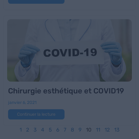
Chirurgie esthétique et COVID19
janvier 6, 2021
Continuer la lecture
1
2
3
4
5
6
7
8
9
10
11
12
13