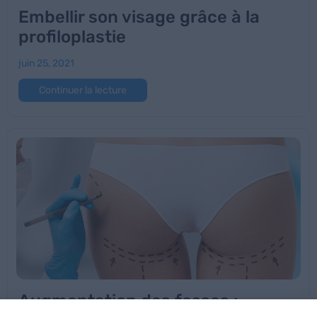
Embellir son visage grâce à la
profiloplastie
juin 25, 2021
Continuer la lecture
Augmentation des fesses :