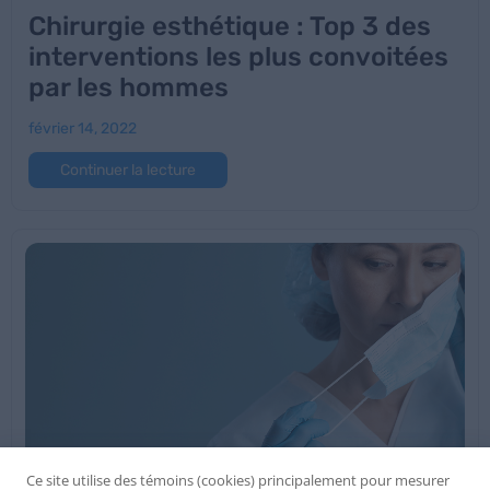
Chirurgie esthétique : Top 3 des
interventions les plus convoitées
par les hommes
février 14, 2022
Continuer la lecture
Ce site utilise des témoins (cookies) principalement pour mesurer