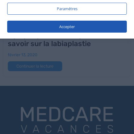
Paramétres
Accepter
Nymphoplastie : Ce qu’il faut
savoir sur la labiaplastie
février 13, 2020
Continuer la lecture