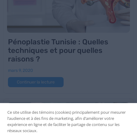
Pénoplastie Tunisie : Quelles
techniques et pour quelles
raisons ?
mars 9, 2020
Continuer la lecture
Ce site utilise des témoins (cookies) principalement pour mesurer
l’audience et à des fins de marketing, afin d’améliorer votre
expérience en ligne et de faciliter le partage de contenu sur les
réseaux sociaux.