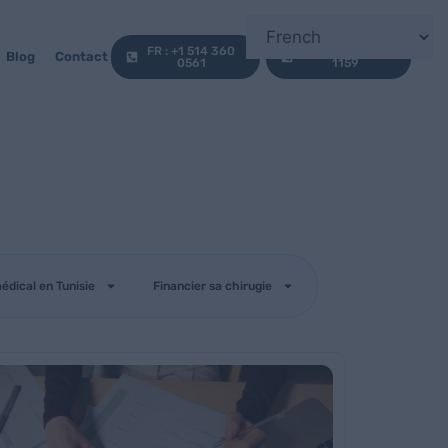
FR : +1 514 360
EN : +1 647 812
Blog
Contact
0561
1159
édical en Tunisie
Financier sa chirugie