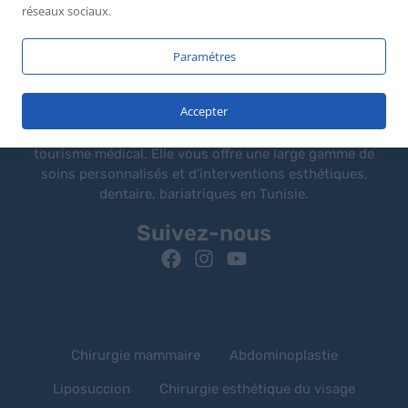
réseaux sociaux.
Paramétres
Accepter
Medcare Vacances est une agence spécialisée dans le
tourisme médical. Elle vous offre une large gamme de
soins personnalisés et d’interventions esthétiques,
dentaire, bariatriques en Tunisie.
Suivez-nous
Chirurgie mammaire
Abdominoplastie
Liposuccion
Chirurgie esthétique du visage