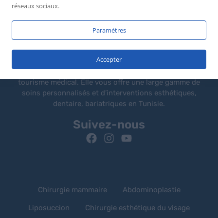
réseaux sociaux.
Paramétres
Accepter
Medcare Vacances est une agence spécialisée dans le
tourisme médical. Elle vous offre une large gamme de
soins personnalisés et d’interventions esthétiques,
dentaire, bariatriques en Tunisie.
Suivez-nous
Chirurgie mammaire
Abdominoplastie
Liposuccion
Chirurgie esthétique du visage