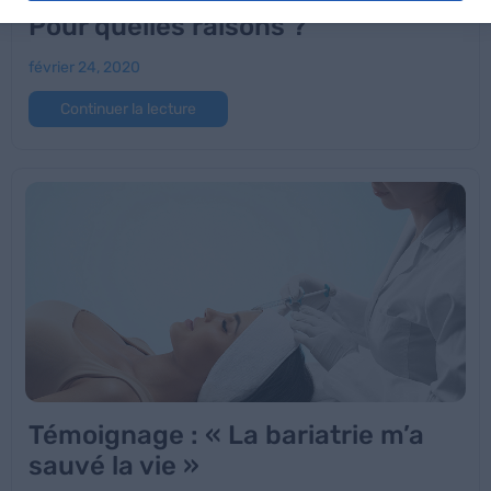
Pour quelles raisons ?
février 24, 2020
Continuer la lecture
Témoignage : « La bariatrie m’a
sauvé la vie »