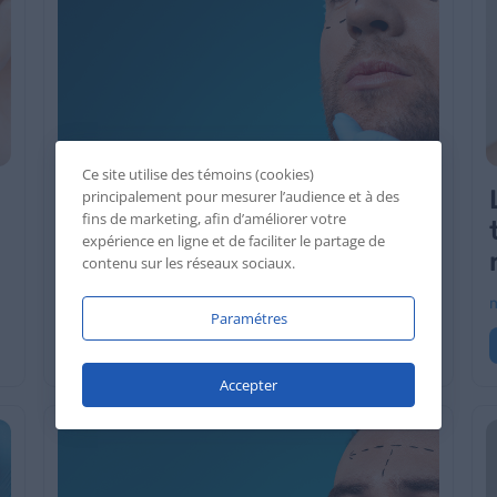
Ce site utilise des témoins (cookies)
Chirurgie esthétique : les
principalement pour mesurer l’audience et à des
fins de marketing, afin d’améliorer votre
gestes qui mènent à des
expérience en ligne et de faciliter le partage de
complications
contenu sur les réseaux sociaux.
avril 1, 2022
m
Paramétres
Continuer la lecture
Accepter