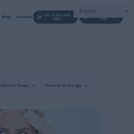
FR : +1 514 360
EN : +1 647 812
Blog
Contact
0561
1159
édical en Tunisie
Financier sa chirugie